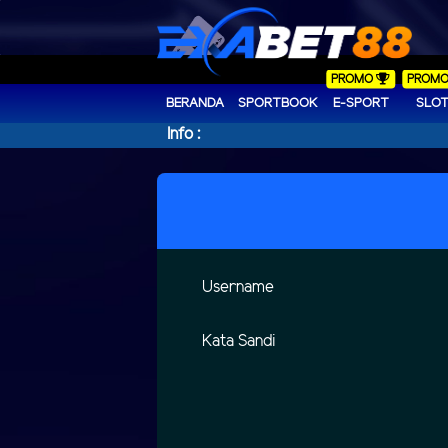
PROMO
PROM
BERANDA
SPORTBOOK
E-SPORT
SLO
Info :
EXAB
Username
Kata Sandi