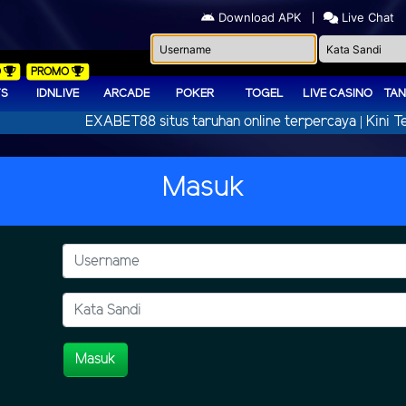
Download APK
Live Chat
O
PROMO
TS
IDNLIVE
ARCADE
POKER
TOGEL
LIVE CASINO
TA
ET88 situs taruhan online terpercaya | Kini Telah Hadir minig
Masuk
Masuk