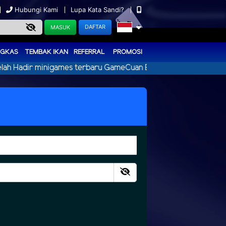
Hubungi Kami
Lupa Kata Sandi?
DAFTAR
NGKAS
TEMBAK IKAN
REFERRAL
PROMOSI
ames terbaru GameCuan Eksklusif hanya di EXABET88 , 100% gra