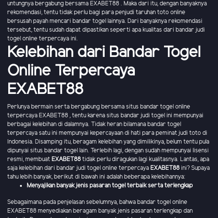
untungnya bergabung bersama EXABET88 . Maka dari itu, dengan banyaknya
rekomendasi, tentu tidak perlu bagi para penjudi taruhan toto online
bersusah payah mencari bandar togel lainnya. Dari banyaknya rekomendasi
tersebut, tentu sudah dapat dipastikan seperti apa kualitas dari bandar judi
togel online terpercaya ini.
Kelebihan dari Bandar Togel
Online Terpercaya
EXABET88
Perlunya bermain serta bergabung bersama situs bandar togel online
terpercaya EXABET88 , tentu karena situs bandar judi togel ini mempunyai
berbagai kelebihan di dalamnya. Tidak heran bilamana bandar togel
terpercaya satu ini mempunyai kepercayaan di hati para peminat judi toto di
Indonesia. Disamping itu, beragam kelebihan yang dimilikinya, belum tentu pula
dipunyai situs bandar togel lain. Terlebih lagi, dengan sudah mempunyai lisensi
resmi, membuat
EXABET88
tidak perlu diragukan lagi kualitasnya. Lantas, apa
saja kelebihan dari bandar judi togel online terpercaya
EXABET88
ini? Supaya
tahu lebih banyak, berikut di bawah ini adalah beberapa kelebihannya:
Menyajikan banyak jenis pasaran togel terbaik serta terlengkap
Sebagaimana pada penjelasan sebelumnya, bahwa bandar togel online
EXABET88 menyediakan beragam banyak jenis pasaran terlengkap dan