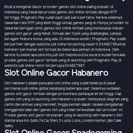
Bicara mengenai Gacor provider games slot online paling populer di
Indonesia yang tawarkan produk games slot online terbaik dengan RTP
tertinggi, Pragmatic Play sudah pasti jadi juara pertama. Karena selainnya
tawarkan rate RTP yang lebih tinggi setiap games yang di rilisnya, provider ini
tawarkan beragam jenis games slot online terbaik yang mempunyai macam
games slot gacor yang hebat. Dimulai dari topik yang didatangkan, sampai
beragam feature bonus yang ada. Di Indonesia sendiri, Pragmatic Play sudah
berpartner dengan website judi online terpenting seperti EXABET88untuk
memberi permainan slot terbaik ke beberapa pemain di Indonesia. Oleh
karena itu beberapa pencinta judi slot indonesia bisa secara mudah temukan
produk games slot gacor terbaik yang di-launching oleh Pragmatic Play di
website judi online resmi terpercaya EXABET887.
Slot Online Gacor Habanero
Slot Habanero adalah penyuplai slot online yang sudah bekerja di pasar
permainan judi online global sepanjang beberapa saat. Selainnya sediakan
games slot gacor terbaik dengan prosentase pembayaran tertinggi, tiap
games slot yang di-launching oleh habanero populer mempunyai diagram yang
cantik dan animasi yang memikat, hingga pemain dapat rasakan pengalaman
menggembirakan dari games slot yang tidak terlewatkan dari provider ini.
Produk games slot gacor terpopuler yang di-launching oleh Habanero Slot
diantaranya Koi Gate, Fa Cai Shen, 5 Lucky Lions, London Hunter, dan Cake
Valley.