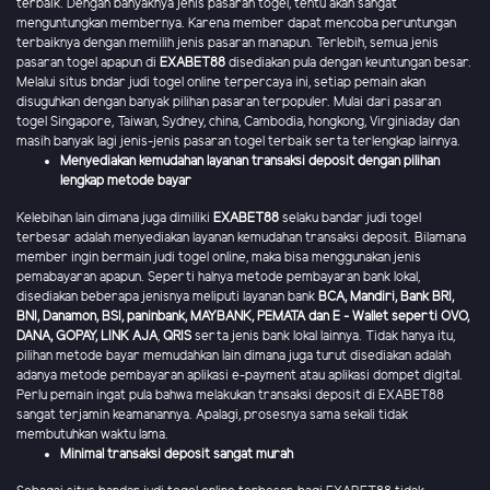
terbaik. Dengan banyaknya jenis pasaran togel, tentu akan sangat
menguntungkan membernya. Karena member dapat mencoba peruntungan
terbaiknya dengan memilih jenis pasaran manapun. Terlebih, semua jenis
pasaran togel apapun di
EXABET88
disediakan pula dengan keuntungan besar.
Melalui situs bndar judi togel online terpercaya ini, setiap pemain akan
disuguhkan dengan banyak pilihan pasaran terpopuler. Mulai dari pasaran
togel Singapore, Taiwan, Sydney, china, Cambodia, hongkong, Virginiaday dan
masih banyak lagi jenis-jenis pasaran togel terbaik serta terlengkap lainnya.
Menyediakan kemudahan layanan transaksi deposit dengan pilihan
lengkap metode bayar
Kelebihan lain dimana juga dimiliki
EXABET88
selaku bandar judi togel
terbesar adalah menyediakan layanan kemudahan transaksi deposit. Bilamana
member ingin bermain judi togel online, maka bisa menggunakan jenis
pemabayaran apapun. Seperti halnya metode pembayaran bank lokal,
disediakan beberapa jenisnya meliputi layanan bank
BCA, Mandiri, Bank BRI,
BNI, Danamon, BSI, paninbank, MAYBANK, PEMATA dan E - Wallet seperti OVO,
DANA, GOPAY, LINK AJA
,
QRIS
serta jenis bank lokal lainnya. Tidak hanya itu,
pilihan metode bayar memudahkan lain dimana juga turut disediakan adalah
adanya metode pembayaran aplikasi e-payment atau aplikasi dompet digital.
Perlu pemain ingat pula bahwa melakukan transaksi deposit di EXABET88
sangat terjamin keamanannya. Apalagi, prosesnya sama sekali tidak
membutuhkan waktu lama.
Minimal transaksi deposit sangat murah