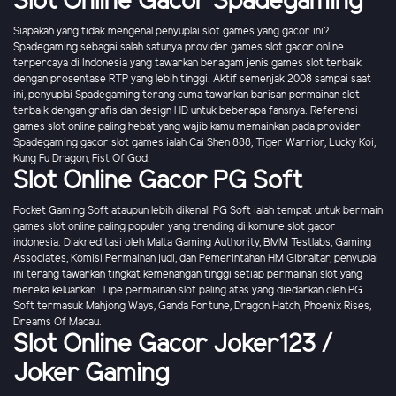
Slot Online Gacor Spadegaming
Siapakah yang tidak mengenal penyuplai slot games yang gacor ini?
Spadegaming sebagai salah satunya provider games slot gacor online
terpercaya di Indonesia yang tawarkan beragam jenis games slot terbaik
dengan prosentase RTP yang lebih tinggi. Aktif semenjak 2008 sampai saat
ini, penyuplai Spadegaming terang cuma tawarkan barisan permainan slot
terbaik dengan grafis dan design HD untuk beberapa fansnya. Referensi
games slot online paling hebat yang wajib kamu memainkan pada provider
Spadegaming gacor slot games ialah Cai Shen 888, Tiger Warrior, Lucky Koi,
Kung Fu Dragon, Fist Of God.
Slot Online Gacor PG Soft
Pocket Gaming Soft ataupun lebih dikenali PG Soft ialah tempat untuk bermain
games slot online paling populer yang trending di komune slot gacor
indonesia. Diakreditasi oleh Malta Gaming Authority, BMM Testlabs, Gaming
Associates, Komisi Permainan judi, dan Pemerintahan HM Gibraltar, penyuplai
ini terang tawarkan tingkat kemenangan tinggi setiap permainan slot yang
mereka keluarkan. Tipe permainan slot paling atas yang diedarkan oleh PG
Soft termasuk Mahjong Ways, Ganda Fortune, Dragon Hatch, Phoenix Rises,
Dreams Of Macau.
Slot Online Gacor Joker123 /
Joker Gaming