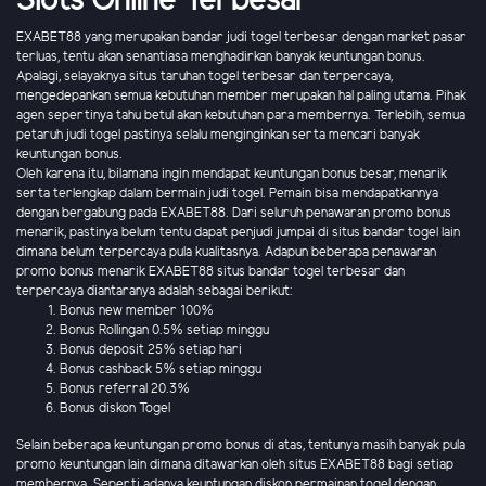
Slots Online Terbesar
EXABET88 yang merupakan bandar judi togel terbesar dengan market pasar
terluas, tentu akan senantiasa menghadirkan banyak keuntungan bonus.
Apalagi, selayaknya situs taruhan togel terbesar dan terpercaya,
mengedepankan semua kebutuhan member merupakan hal paling utama. Pihak
agen sepertinya tahu betul akan kebutuhan para membernya. Terlebih, semua
petaruh judi togel pastinya selalu menginginkan serta mencari banyak
keuntungan bonus.
Oleh karena itu, bilamana ingin mendapat keuntungan bonus besar, menarik
serta terlengkap dalam bermain judi togel. Pemain bisa mendapatkannya
dengan bergabung pada EXABET88. Dari seluruh penawaran promo bonus
menarik, pastinya belum tentu dapat penjudi jumpai di situs bandar togel lain
dimana belum terpercaya pula kualitasnya. Adapun beberapa penawaran
promo bonus menarik EXABET88 situs bandar togel terbesar dan
terpercaya diantaranya adalah sebagai berikut:
Bonus new member 100%
Bonus Rollingan 0.5% setiap minggu
Bonus deposit 25% setiap hari
Bonus cashback 5% setiap minggu
Bonus referral 20.3%
Bonus diskon Togel
Selain beberapa keuntungan promo bonus di atas, tentunya masih banyak pula
promo keuntungan lain dimana ditawarkan oleh situs EXABET88 bagi setiap
membernya. Seperti adanya keuntungan diskon permainan togel dengan