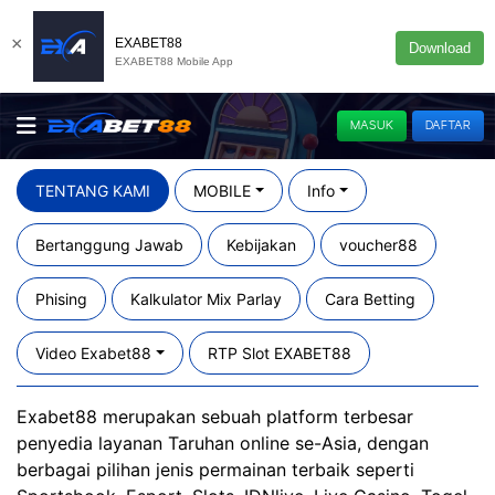
×
EXABET88
Download
EXABET88 Mobile App
MASUK
DAFTAR
TENTANG KAMI
MOBILE
Info
Bertanggung Jawab
Kebijakan
voucher88
Phising
Kalkulator Mix Parlay
Cara Betting
Video Exabet88
RTP Slot EXABET88
Exabet88 merupakan sebuah platform terbesar
penyedia layanan Taruhan online se-Asia, dengan
berbagai pilihan jenis permainan terbaik seperti