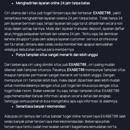
Menghadirkan layanan online 24 jam tanpa batas
Ciri utama dari situs judi togel terpercaya dan terbesar
EXABET88
, yakni
senantiasa menghadirkan layanan selama 24 jam tanpa batas. Tidak hanya 24
jam layanan bermain saja, tetapi layanan lain juga turut dihadirkan secara non
stop dalam setiap harinya. Mulai dari layanan transaksi deposit, layanan daftar
akun, hingga pelayanan terbaik lain selama 24 jam. Tentu saja, hal demikian
karena disupport pula oleh adanya layanan customer service profesional
serta ramah, dimana akan selalu sedia memberikan apapun kemudahan
sekaligus kebutuhan semua para membernya.
Punya tampilan situs sangat menarik dan lebih unggul
Dari beberapa ciri yang dimiliki situs judi
EXABET88
, ciri paling mudah
dikenali ialah tampilan situsnya. Pasalnya,
EXABET88
mempunyai tampilan situs
maupun tampilan permainan sangat menarik serta lebih unggul. Dengan
mempunyai ciri tampilan lebih baik, maka dapat dipastikan akan lebih mudah
untuk membedakannya dengan situs judi togel lain khususnya dengan situs
togel tidak resmi. Bukan sekedar itu saja, tetapi tampilan situs EXABET88
juga menampilkan banyak informasi apapun secara detail dan lengkap.
Sehingga semua petaruh bisa mengetahui apa saja informasi di dalamnya.
Senantiasa banyak rekomendasi
Ada pula ciri lainnya dari situs bandar togel online terpercaya EXABET88 ialah
selalu banyak pihak terpercaya merekomendasikan. Beberapa pihak
terpercaya tentu sudah merasakan sendiri bagaimana kemudahan serta