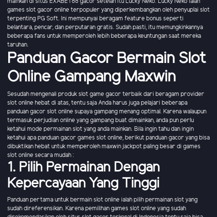
mainkan di situs EXABET88 gacor setelah itu Lucky Neko. Lucky Neko ialah
games slot gacor online terpopuler yang diperkembangkan oleh penyuplai slot
terpenting PG Soft. Ini mempunyai beragam feature bonus seperti
belantara, pencar, dan perputaran gratis. Sudah pasti, itu memungkinkannya
beberapa fans untuk memperoleh lebih beberapa keuntungan saat mereka
taruhan.
Panduan Gacor Bermain Slot
Online Gampang Maxwin
Sesudah mengenali produk slot game gacor terbaik dari beragam provider
slot online hebat di atas, tentu saja Anda harus juga pelajari beberapa
panduan gacor slot online supaya gampang menang optimal. Karena walaupun
termasuk perjudian online yang gampang buat dimainkan, anda pun perlu
ketahui mode permainan slot yang anda mainkan. Bila ingin tahu dan ingin
ketahui apa panduan gacor games slot online, berikut panduan gacor yang bisa
dibuktikan hebat untuk memperoleh maxwin jackpot paling besar di games
slot online secara mudah :
1. Pilih Permainan Dengan
Kepercayaan Yang Tinggi
Panduan pertama untuk bermain slot online ialah pilih permainan slot yang
sudah direferensikan. Karena pemilihan games slot online yang sudah