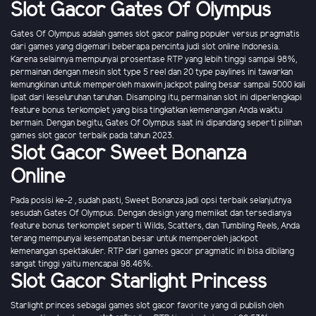
Slot Gacor Gates Of Olympus
Gates Of Olympus adalah games slot gacor paling populer versus pragmatis
dari games yang digemari beberapa pencinta judi slot online Indonesia.
Karena selainnya mempunyai prosentase RTP yang lebih tinggi sampai 98%,
permainan dengan mesin slot type 5 reel dan 20 type paylines ini tawarkan
kemungkinan untuk memperoleh maxwin jackpot paling besar sampai 5000 kali
lipat dari keseluruhan taruhan. Disamping itu, permainan slot ini diperlengkapi
feature bonus terkomplet yang bisa tingkatkan kemenangan Anda waktu
bermain. Dengan begitu, Gates Of Olympus saat ini dipandang seperti pilihan
games slot gacor terbaik pada tahun 2023.
Slot Gacor Sweet Bonanza
Online
Pada posisi ke-2 , sudah pasti, Sweet Bonanza jadi opsi terbaik selanjutnya
sesudah Gates Of Olympus. Dengan design yang memikat dan tersedianya
feature bonus terkomplet seperti Wilds, Scatters, dan Tumbling Reels, Anda
terang mempunyai kesempatan besar untuk memperoleh jackpot
kemenangan spektakuler. RTP dari games gacor pragmatic ini bisa dibilang
sangat tinggi yaitu mencapai 98.46%.
Slot Gacor Starlight Princess
Starlight princes sebagai games slot gacor favorite yang di publish oleh