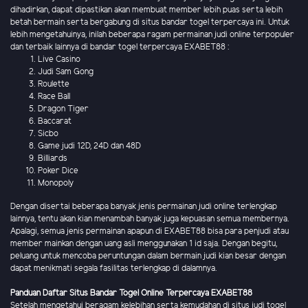
dihadirkan, dapat dipastikan akan membuat member lebih puas serta lebih
betah bermain serta bergabung di situs bandar togel terpercaya ini. Untuk
lebih mengetahuinya, inilah beberapa ragam permainan judi online terpopuler
dan terbaik lainnya di bandar togel terpercaya EXABET88 :
Live Casino
Judi Sam Gong
Roulette
Race Ball
Dragon Tiger
Baccarat
Sicbo
Game judi 12D, 24D dan 48D
Billiards
Poker Dice
Monopoly
Dengan disertai beberapa banyak jenis permainan judi online terlengkap
lainnya, tentu akan kian menambah banyak juga kepuasan semua membernya.
Apalagi, semua jenis permainan apapun di EXABET88 bisa para penjudi atau
member mainkan dengan uang asli menggunakan 1 id saja. Dengan begitu,
peluang untuk mencoba peruntungan dalam bermain judi kian besar dengan
dapat menikmati segala fasilitas terlengkap di dalamnya.
Panduan Daftar Situs Bandar Togel Online Terpercaya EXABET88
Setelah mengetahui beragam kelebihan serta kemudahan di situs judi togel