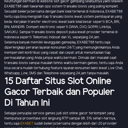
Keuntungan bermain di website slot gacor gampang selanjutnya yakni Maxwin
EXABET88 ialah tawarkan opsi sistem transaksi bisnis yang paling komplet.
Sesudah bekerja bersama dengan bank lokal terkenal di Indonesia, EXABET88
tentu saja bisa mengolah tiap transaksi bisnis lewat sistem pembayaran yang
beda. Kerjakan transfer electronic lewat bank lokal besar seperti BCA, BRI,
BNI, MANDIRI. Dompet electronic seperti DANA, OVO, GOPAY, LinkAja,
SAKUKU. Sampai transaksi bisnis deposit pulsa lewat provider terkenal di
Indonesia seperti Telkomsel, Indosat dan XL sepanjang 24 jam.
Selainnya banyak memiliki keunggulan gameplay, EXABET88 tentu saja
diperlengkapi peranan layanan konsumen 24/7, yang memungkinkannya Anda
memperoleh kontribusi yang cepat dan cepat untuk menuntaskan tiap
permasalahan yang Anda jumpai waktu bermain. Dimulai dari masalah saat
transaksi bisnis sampai masalah tehnis waktu bermain games, tentu saja Anda
bisa secara mudah terhubung feature layanan konsumen kami lewat Live Chat,
Whatsapp, Line, SMS dan Telephone sepanjang 24 jam tanpa masalah.
15 Daftar Situs Slot Online
Gacor Terbaik dan Populer
Di Tahun Ini
Sebagai penyuplai service games judi slot online gacor terkomplet yang
mempunyai prosentase slot langsung RTP sampai 98. 5% sehari-harinya,
tentu saja
EXABET
sudah bekerja bersama dengan lebih dari 20 provider