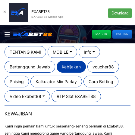
×
EXABET88
Download
EXABET88 Mobile App
MASUK
DAFTAR
TENTANG KAMI
MOBILE
Info
Bertanggung Jawab
Kebijakan
voucher88
Phising
Kalkulator Mix Parlay
Cara Betting
Video Exabet88
RTP Slot EXABET88
KEWAJIBAN
Kami ingin pemain kami untuk bersenang-senang bermain di Exabet88,
sehingga kami mendorong game yang bertanggung jawab. Kami