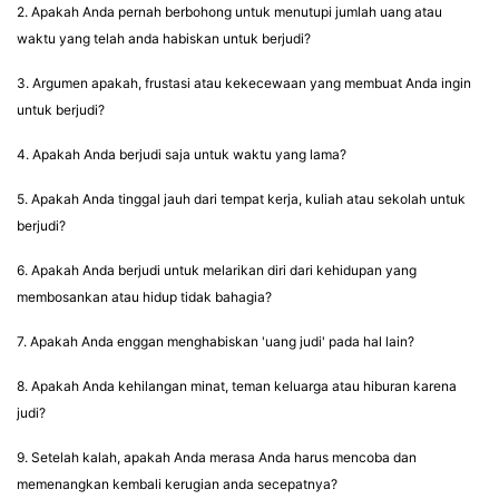
2. Apakah Anda pernah berbohong untuk menutupi jumlah uang atau
waktu yang telah anda habiskan untuk berjudi?
3. Argumen apakah, frustasi atau kekecewaan yang membuat Anda ingin
untuk berjudi?
4. Apakah Anda berjudi saja untuk waktu yang lama?
5. Apakah Anda tinggal jauh dari tempat kerja, kuliah atau sekolah untuk
berjudi?
6. Apakah Anda berjudi untuk melarikan diri dari kehidupan yang
membosankan atau hidup tidak bahagia?
7. Apakah Anda enggan menghabiskan 'uang judi' pada hal lain?
8. Apakah Anda kehilangan minat, teman keluarga atau hiburan karena
judi?
9. Setelah kalah, apakah Anda merasa Anda harus mencoba dan
memenangkan kembali kerugian anda secepatnya?