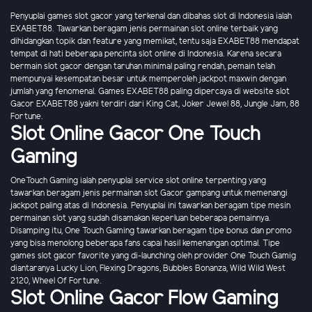
Penyuplai games slot gacor yang terkenal dan dibahas slot di Indonesia ialah
EXABET88. Tawarkan beragam jenis permainan slot online terbaik yang
dihidangkan topik dan feature yang memikat, tentu saja EXABET88 mendapat
tempat di hati beberapa pencinta slot online di Indonesia. Karena secara
bermain slot gacor dengan taruhan minimal paling rendah, pemain telah
mempunyai kesempatan besar untuk memperoleh jackpot maxwin dengan
jumlah yang fenomenal. Games EXABET88 paling dipercaya di website slot
Gacor EXABET88 yakni terdiri dari King Cat, Joker Jewel 88, Jungle Jam, 88
Fortune.
Slot Online Gacor One Touch
Gaming
OneTouch Gaming ialah penyuplai service slot online terpenting yang
tawarkan beragam jenis permainan slot Gacor gampang untuk memenangi
jackpot paling atas di Indonesia. Penyuplai ini tawarkan beragam tipe mesin
permainan slot yang sudah disamakan keperluan beberapa pemainnya.
Disamping itu, One Touch Gaming tawarkan beragam tipe bonus dan promo
yang bisa menolong beberapa fans capai hasil kemenangan optimal. Tipe
games slot gacor favorite yang di-launching oleh provider One Touch Gamig
diantaranya Lucky Lion, Flexing Dragons, Bubbles Bonanza, Wild Wild West
2120, Wheel Of Fortune.
Slot Online Gacor Flow Gaming