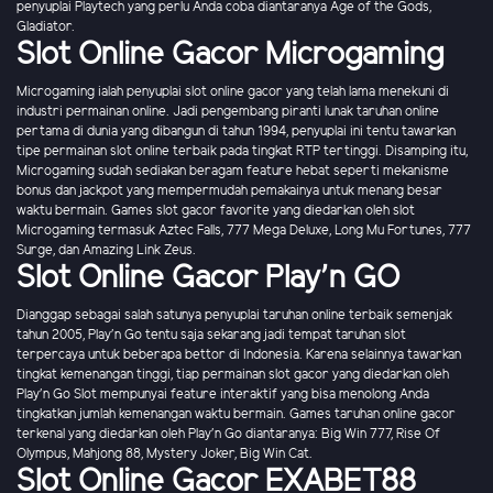
penyuplai Playtech yang perlu Anda coba diantaranya Age of the Gods,
Gladiator.
Slot Online Gacor Microgaming
Microgaming ialah penyuplai slot online gacor yang telah lama menekuni di
industri permainan online. Jadi pengembang piranti lunak taruhan online
pertama di dunia yang dibangun di tahun 1994, penyuplai ini tentu tawarkan
tipe permainan slot online terbaik pada tingkat RTP tertinggi. Disamping itu,
Microgaming sudah sediakan beragam feature hebat seperti mekanisme
bonus dan jackpot yang mempermudah pemakainya untuk menang besar
waktu bermain. Games slot gacor favorite yang diedarkan oleh slot
Microgaming termasuk Aztec Falls, 777 Mega Deluxe, Long Mu Fortunes, 777
Surge, dan Amazing Link Zeus.
Slot Online Gacor Play'n GO
Dianggap sebagai salah satunya penyuplai taruhan online terbaik semenjak
tahun 2005, Play'n Go tentu saja sekarang jadi tempat taruhan slot
terpercaya untuk beberapa bettor di Indonesia. Karena selainnya tawarkan
tingkat kemenangan tinggi, tiap permainan slot gacor yang diedarkan oleh
Play'n Go Slot mempunyai feature interaktif yang bisa menolong Anda
tingkatkan jumlah kemenangan waktu bermain. Games taruhan online gacor
terkenal yang diedarkan oleh Play'n Go diantaranya: Big Win 777, Rise Of
Olympus, Mahjong 88, Mystery Joker, Big Win Cat.
Slot Online Gacor EXABET88