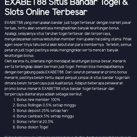
EXABET88 Situs Bandar Togel &
Slots Online Terbesar
EXABET88 yang merupakan bandar judi togel terbesar dengan market pasar
terluas, tentu akan senantiasa menghadirkan banyak keuntungan bonus.
Apalagi, selayaknya situs taruhan togel terbesar dan terpercaya,
mengedepankan semua kebutuhan member merupakan hal paling utama. Pihak
agen sepertinya tahu betul akan kebutuhan para membernya. Terlebih, semua
petaruh judi togel pastinya selalu menginginkan serta mencari banyak
keuntungan bonus.
Oleh karena itu, bilamana ingin mendapat keuntungan bonus besar, menarik
serta terlengkap dalam bermain judi togel. Pemain bisa mendapatkannya
dengan bergabung pada EXABET88. Dari seluruh penawaran promo bonus
menarik, pastinya belum tentu dapat penjudi jumpai di situs bandar togel lain
dimana belum terpercaya pula kualitasnya. Adapun beberapa penawaran
promo bonus menarik EXABET88 situs bandar togel terbesar dan
terpercaya diantaranya adalah sebagai berikut:
Bonus new member 100%
Bonus Rollingan 0.5% setiap minggu
Bonus deposit 25% setiap hari
Bonus cashback 5% setiap minggu
Bonus referral 20.3%
Bonus diskon Togel