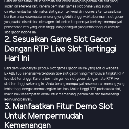
Panduan pertama untuk bermain slot online ialah pilih permainan slot yang
sudah direferensikan. Karena pemilihan games slot online yang sudah
direkomendasikan oleh situs slot gacor terkenal di Indonesia tentu saja bisa
berikan anda kesempatan menang yang lebih tinggi waktu bermain. slot gacor
yang sudah disediakan oleh agen slot online terpercaya tentunya mempunyai
prosentase rtp yang lebih tinggi, dan peringkat yang lebih tinggi di komune
slot gacor indonesia.
2. Sesuaikan Game Slot Gacor
Dengan RTP Live Slot Tertinggi
Hari Ini
Dari demikian banyak produk slot games gacor online yang ada di website
EXABET88, seharusnya tentukan tipe slot gacor yang mempunyai tingkat RTP
live slot tertinggi. Karena bermain games slot gacor dengan rate RTP live
slot tertinggi sekarang ini, Anda terang mempunyai kesempatan menang yang
lebih tinggi dengan memasangkan taruhan. Makin tinggi RTP pada suatu slot,
makin baik kesempatan Anda untuk memenangi permainan dan memenangi
lebih uang banyak.
3. Manfaatkan Fitur Demo Slot
Untuk Mempermudah
Kemenangan