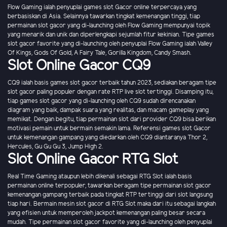
Flow Gaming ialah penyuplai games slot Gacor online terpercaya yang
berbasiskan di Asia. Selainnya tawarkan tingkat kemenangan tinggi, tiap
permainan slot gacor yang di-launching oleh Flow Gaming mempunyai topik
yang menarik dan unik dan diperlengkapi sejumlah fitur kekinian. Tipe games
slot gacor favorite yang di-launching oleh penyuplai Flow Gaming ialah Valley
Of Kings, Gods Of Gold, A Fairy Tale, Gorilla Kingdom, Candy Smash.
Slot Online Gacor CQ9
CQ9 ialah basis games slot gacor terbaik tahun 2023, sediakan beragam tipe
slot gacor paling populer dengan rate RTP live slot tertinggi. Disamping itu,
tiap games slot gacor yang di-launching oleh CQ9 sudah direncanakan
diagram yang baik, dampak suara yang realitas, dan macam gameplay yang
memikat. Dengan begitu, tiap permainan slot dari provider CQ9 bisa berikan
motivasi pemain untuk bermain semakin lama. Referensi games slot Gacor
untuk kemenangan gampang yang diedarkan oleh CQ9 diantaranya Thor 2,
Hercules, Gu Gu Gu 3, Jump High 2.
Slot Online Gacor RTG Slot
Real Time Gaming ataupun lebih dikenali sebagai RTG Slot ialah basis
permainan online terpopuler, tawarkan beragam tipe permainan slot gacor
kemenangan gampang terbaik pada tingkat RTP tertinggi dari slot langsung
tiap hari. Bermain mesin slot gacor di RTG Slot maka dari itu sebagai langkah
yang efisien untuk memperoleh jackpot kemenangan paling besar secara
mudah. Tipe permainan slot gacor favorite yang di-launching oleh penyuplai