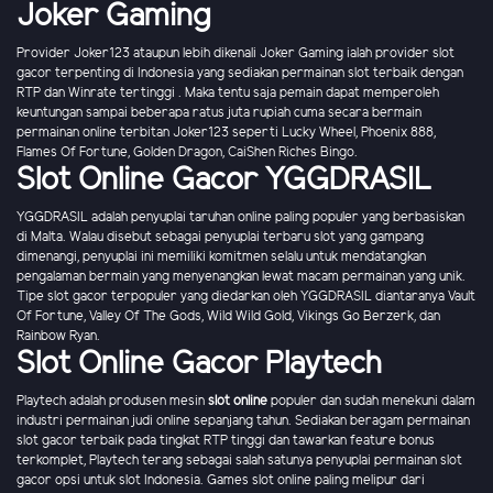
Joker Gaming
Provider Joker123 ataupun lebih dikenali Joker Gaming ialah provider slot
gacor terpenting di Indonesia yang sediakan permainan slot terbaik dengan
RTP dan Winrate tertinggi . Maka tentu saja pemain dapat memperoleh
keuntungan sampai beberapa ratus juta rupiah cuma secara bermain
permainan online terbitan Joker123 seperti Lucky Wheel, Phoenix 888,
Flames Of Fortune, Golden Dragon, CaiShen Riches Bingo.
Slot Online Gacor YGGDRASIL
YGGDRASIL adalah penyuplai taruhan online paling populer yang berbasiskan
di Malta. Walau disebut sebagai penyuplai terbaru slot yang gampang
dimenangi, penyuplai ini memiliki komitmen selalu untuk mendatangkan
pengalaman bermain yang menyenangkan lewat macam permainan yang unik.
Tipe slot gacor terpopuler yang diedarkan oleh YGGDRASIL diantaranya Vault
Of Fortune, Valley Of The Gods, Wild Wild Gold, Vikings Go Berzerk, dan
Rainbow Ryan.
Slot Online Gacor Playtech
Playtech adalah produsen mesin
slot online
populer dan sudah menekuni dalam
industri permainan judi online sepanjang tahun. Sediakan beragam permainan
slot gacor terbaik pada tingkat RTP tinggi dan tawarkan feature bonus
terkomplet, Playtech terang sebagai salah satunya penyuplai permainan slot
gacor opsi untuk slot Indonesia. Games slot online paling melipur dari