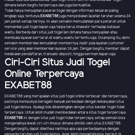
dimana belum begitu terpercaya dan juga berkualitas.
Tidak hanya menyajikan pasaran togel dengan informasi keluaran paling
lengkap saja, tentunya
EXABET88
juga menyediakan layanan taruhan selama 24
jam penuh setiap harinya. Ini akan semakin memudahkan para petaruh untuk
memainkan judi togel kapan saja tanpa harus khawatir terhadap batasan
waktu. Berbeda dari situs judi togel lain dimana hanya menyajikan atau
membuka layanan bertaruh di waktu-waktu tertentu saja. Disamping itu, demi
semakin memberikan kemudahan membernya, hadir pula layanan customer
service yang akan memberikan layanan 24 jam. Dengan begitu, member dapat
melakukan pendaftaran, transaksi deposit, hingga bermain kapan saja.
Ciri-Ciri Situs Judi Togel
Online Terpercaya
EXABET88
EXABET88 yang merupakan situs judi togel online terbesar dan terpercaya,
pastinya mempunyai beragam banyak perbedaan dengan kebanyakan situs
judi togel lainnya. Apalagi bila dibandingkan dengan situs bandar togel tidak
terpercaya. Untuk lebih mudah membedakan antara situs togel terpercaya
EXABET88
ini dengan situs judi togel tidak terpercaya, setiap pemain bisa
mengenalinya lewat ciri-ciri khusus dimana dimiliki oleh situs EXABET88..
Dengan begitu, dapat dikethaui nantinya apa saja perbedaannya dengan
penyedia taruhan judi togel lainnya. Agar lebih mengetahuinya, berikut di