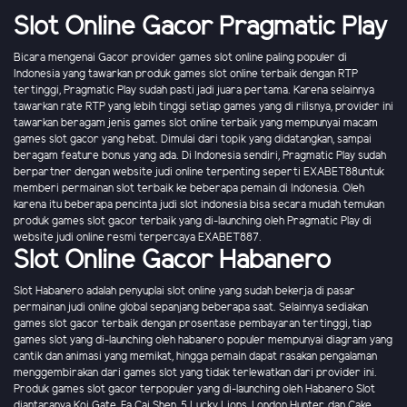
Slot Online Gacor Pragmatic Play
Bicara mengenai Gacor provider games slot online paling populer di
Indonesia yang tawarkan produk games slot online terbaik dengan RTP
tertinggi, Pragmatic Play sudah pasti jadi juara pertama. Karena selainnya
tawarkan rate RTP yang lebih tinggi setiap games yang di rilisnya, provider ini
tawarkan beragam jenis games slot online terbaik yang mempunyai macam
games slot gacor yang hebat. Dimulai dari topik yang didatangkan, sampai
beragam feature bonus yang ada. Di Indonesia sendiri, Pragmatic Play sudah
berpartner dengan website judi online terpenting seperti EXABET88untuk
memberi permainan slot terbaik ke beberapa pemain di Indonesia. Oleh
karena itu beberapa pencinta judi slot indonesia bisa secara mudah temukan
produk games slot gacor terbaik yang di-launching oleh Pragmatic Play di
website judi online resmi terpercaya EXABET887.
Slot Online Gacor Habanero
Slot Habanero adalah penyuplai slot online yang sudah bekerja di pasar
permainan judi online global sepanjang beberapa saat. Selainnya sediakan
games slot gacor terbaik dengan prosentase pembayaran tertinggi, tiap
games slot yang di-launching oleh habanero populer mempunyai diagram yang
cantik dan animasi yang memikat, hingga pemain dapat rasakan pengalaman
menggembirakan dari games slot yang tidak terlewatkan dari provider ini.
Produk games slot gacor terpopuler yang di-launching oleh Habanero Slot
diantaranya Koi Gate, Fa Cai Shen, 5 Lucky Lions, London Hunter, dan Cake