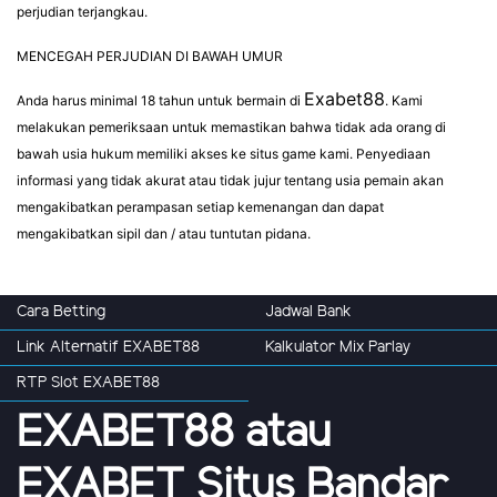
perjudian terjangkau.
MENCEGAH PERJUDIAN DI BAWAH UMUR
Exabet88
Anda harus minimal 18 tahun untuk bermain di
. Kami
melakukan pemeriksaan untuk memastikan bahwa tidak ada orang di
bawah usia hukum memiliki akses ke situs game kami. Penyediaan
informasi yang tidak akurat atau tidak jujur tentang usia pemain akan
mengakibatkan perampasan setiap kemenangan dan dapat
mengakibatkan sipil dan / atau tuntutan pidana.
Cara Betting
Jadwal Bank
Link Alternatif EXABET88
Kalkulator Mix Parlay
RTP Slot EXABET88
EXABET88 atau
EXABET Situs Bandar