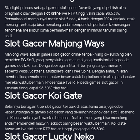
Starlight princes sebagai games slot gacor favorite yang di publish oleh
pragmatic play dengan
slot online
live RTP tinggi yakni capai 96.53%.
Permainan ini mempunyai mesin slot 5 reel, 4 baris dengan 1024 langkah untuk
menang, tentu saja bisa menolong anda memperoleh perkalian kemenangan
fenomenal meskipun cuma bermain-main dengan minimum taruhan paling
kecil.
Slot Gacor Mahjong Ways
Mahjong Ways adalah games slot gacor online terbaik yang di-launching oleh
provider PG Soft, yang menyatukan games mahjong tradisionil dengan ide
games slot kekinian. Dengan beragam fitur-fitur yang sangat menarik,
seperti Wilds, Scatters, Multipliers, dan Free Spins. Dengan alami, ini akan
memberikan pemain kesempatan besar untuk tingkatkan kekuatan pendapatan
mereka waktu bermain. Prosentase live RTP pada games slot gacor ini
lumayan tinggi capai 98.50% tiap hari.
Slot Gacor Koi Gate
Selainnya beragam tipe slot gacor terbaik di atas, kamu bisa juga coba
keberuntungan di games slot gacor yang di-launching provider slot Habanero
ini. Karena selainnya tawarkan beragam feature kece yang bisa menolong
anda memperoleh maxwin jackpot paling besar waktu bermain. Koi Gate
tawarkan live slot rate RTP harian tinggi yang capai 96.89%.
Slot Gacor Lucky Neko